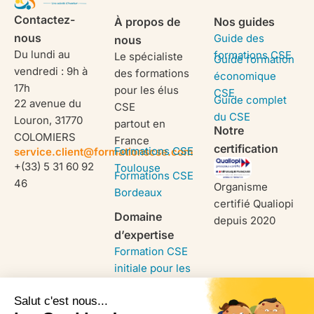
Contactez-
À propos de
Nos guides
nous
Guide des
nous
Du lundi au
formations CSE
Le spécialiste
Guide formation
vendredi : 9h à
des formations
économique
17h
pour les élus
CSE
Guide complet
22 avenue du
CSE
du CSE
Louron, 31770
partout en
Notre
COLOMIERS
France
certification
Formations CSE
service.client@formationscse.com
+(33) 5 31 60 92
Toulouse
Formations CSE
46
Organisme
Bordeaux
certifié Qualiopi
Domaine
depuis 2020
d’expertise
Formation CSE
initiale pour les
entreprises
Formation SSCT
renouvellement