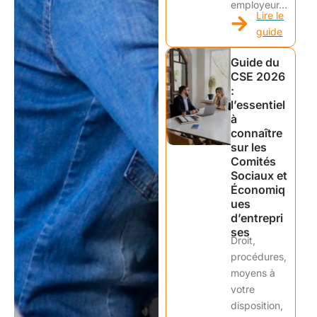
employeur…
Lire le
guide
Guide du
CSE 2026
:
l’essentiel
à
connaître
sur les
Comités
Sociaux et
Économiq
ues
d’entrepri
ses
Droit,
procédures,
moyens à
votre
disposition,