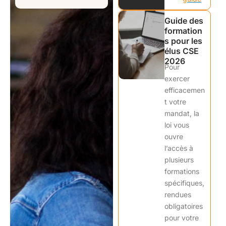
Guide des
formation
s pour les
élus CSE
2026
Pour
exercer
efficacemen
t votre
mandat, la
loi vous
ouvre
l’accès à
plusieurs
formations
spécifiques,
rendues
obligatoires
pour votre