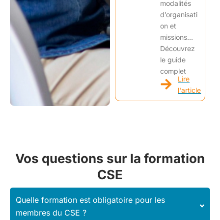
modalités
d’organisati
on et
missions…
Découvrez
le guide
complet
Lire
l'article
Vos questions sur la formation
CSE
Quelle formation est obligatoire pour les
membres du CSE ?