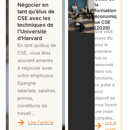
Négocier en
la
formation
tant qu’élus de
économiq
CSE avec les
ue CSE
techniques de
(2026)
l’Université
Que vous
d’Harvard
soyez élu
pour la
En tant qu’élus de
première
CSE, vous êtes
fois ou
souvent amenés
renouvelé
à négocier avec
dans vos
votre employeur.
fonctions,
Epargne
ce guide a
salariale, salaires,
pour
primes,
objectif de
vous fournir
conditions de
une vision
travail…
complète…
Lire l'article
Lire le
guide