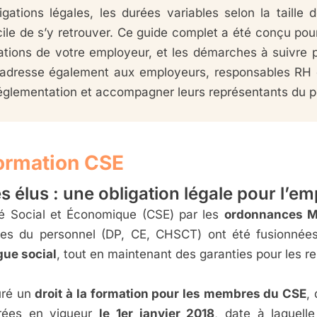
igations légales, les durées variables selon la taille d
ifficile de s’y retrouver. Ce guide complet a été conçu 
igations de votre employeur, et les démarches à suivre 
 s’adresse également aux employeurs, responsables RH
réglementation et accompagner leurs représentants du p
formation CSE
es élus : une obligation légale pour l’e
é Social et Économique (CSE) par les
ordonnances M
ves du personnel (DP, CE, CHSCT) ont été fusionnées 
ogue social
, tout en maintenant des garanties pour les r
uré un
droit à la formation pour les membres du CSE
,
ntrées en vigueur
le 1er janvier 2018
, date à laquell