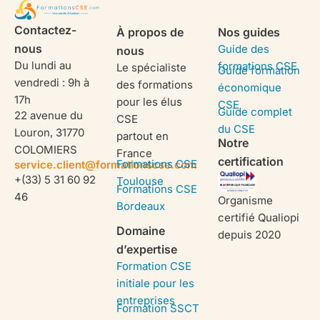
Contactez-
À propos de
Nos guides
nous
Guide des
nous
Du lundi au
formations CSE
Le spécialiste
Guide formation
vendredi : 9h à
des formations
économique
17h
pour les élus
CSE
Guide complet
22 avenue du
CSE
du CSE
Louron, 31770
partout en
Notre
COLOMIERS
France
certification
Formations CSE
service.client@formationscse.com
+(33) 5 31 60 92
Toulouse
Formations CSE
46
Organisme
Bordeaux
certifié Qualiopi
Domaine
depuis 2020
d’expertise
Formation CSE
initiale pour les
entreprises
Formation SSCT