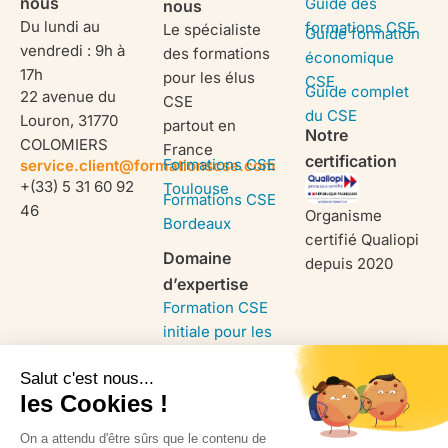
nous
Guide des
nous
Du lundi au
formations CSE
Le spécialiste
Guide formation
vendredi : 9h à
des formations
économique
17h
pour les élus
CSE
Guide complet
22 avenue du
CSE
du CSE
Louron, 31770
partout en
Notre
COLOMIERS
France
certification
Formations CSE
service.client@formationscse.com
+(33) 5 31 60 92
Toulouse
Formations CSE
46
Organisme
Bordeaux
certifié Qualiopi
Domaine
depuis 2020
d’expertise
Formation CSE
initiale pour les
entreprises
Formation SSCT
renouvellement
Formation
économique du