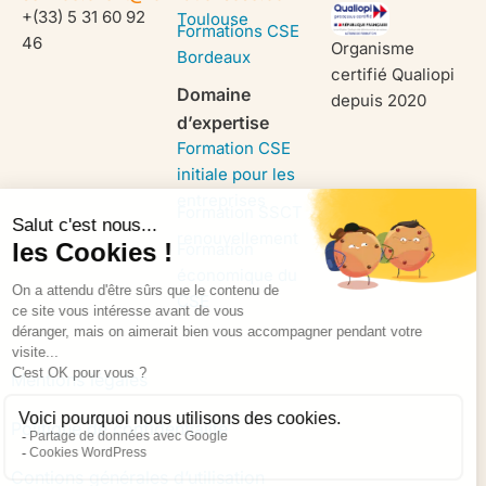
+(33) 5 31 60 92
Toulouse
Formations CSE
46
Organisme
Bordeaux
certifié Qualiopi
Domaine
depuis 2020
d’expertise
Formation CSE
initiale pour les
entreprises
Formation SSCT
renouvellement
Formation
économique du
CSE
Mentions légales
Politique de confidentialité
Contions générales d’utilisation