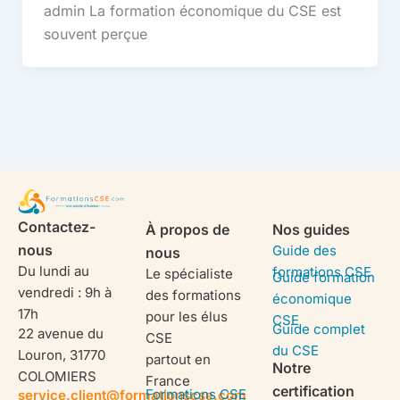
admin La formation économique du CSE est
souvent perçue
Contactez-
À propos de
Nos guides
nous
Guide des
nous
Du lundi au
formations CSE
Le spécialiste
Guide formation
vendredi : 9h à
des formations
économique
17h
pour les élus
CSE
Guide complet
22 avenue du
CSE
du CSE
Louron, 31770
partout en
Notre
COLOMIERS
France
certification
Formations CSE
service.client@formationscse.com