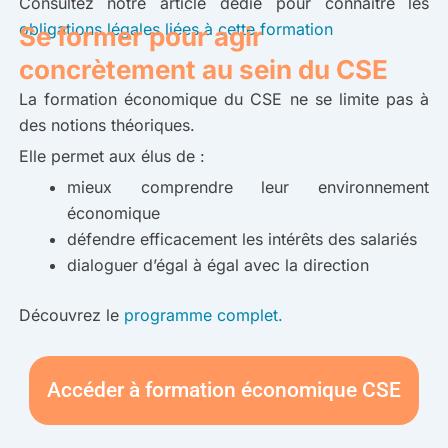
Consultez notre article dédié pour connaître les
obligations légales liées à cette formation
Se former pour agir
concrètement au sein du CSE
La formation économique du CSE ne se limite pas à
des notions théoriques.
Elle permet aux élus de :
mieux comprendre leur environnement
économique
défendre efficacement les intérêts des salariés
dialoguer d’égal à égal avec la direction
Découvrez le
programme complet.
Accéder à formation économique CSE