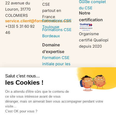
Guide complet
22 avenue du
CSE
du CSE
Louron, 31770
partout en
Notre
COLOMIERS
France
certification
Formations CSE
service.client@formationscse.com
+(33) 5 31 60 92
Toulouse
Formations CSE
46
Organisme
Bordeaux
certifié Qualiopi
Domaine
depuis 2020
d’expertise
Formation CSE
initiale pour les
entreprises
Formation SSCT
renouvellement
Formation
économique du
CSE
Mentions légales