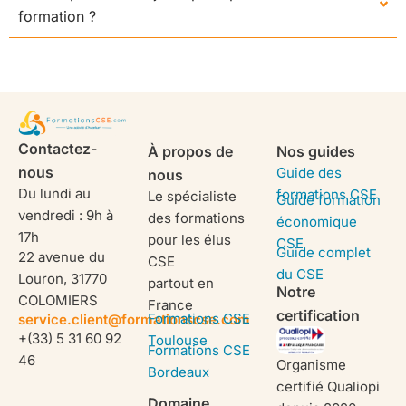
formation ?
Contactez-
À propos de
Nos guides
nous
Guide des
nous
Du lundi au
formations CSE
Le spécialiste
Guide formation
vendredi : 9h à
des formations
économique
17h
pour les élus
CSE
Guide complet
22 avenue du
CSE
du CSE
Louron, 31770
partout en
Notre
COLOMIERS
France
certification
Formations CSE
service.client@formationscse.com
+(33) 5 31 60 92
Toulouse
Formations CSE
46
Organisme
Bordeaux
certifié Qualiopi
Domaine