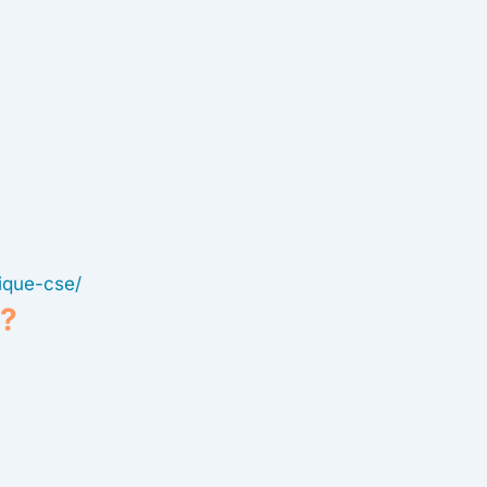
ique-cse/
 ?