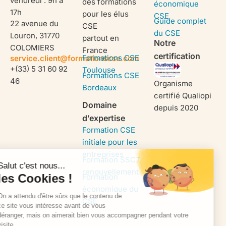
vendredi : 9h à
des formations
économique
17h
pour les élus
CSE
Guide complet
22 avenue du
CSE
du CSE
Louron, 31770
partout en
Notre
COLOMIERS
France
certification
Formations CSE
service.client@formationscse.com
+(33) 5 31 60 92
Toulouse
Formations CSE
46
Organisme
Bordeaux
certifié Qualiopi
Domaine
depuis 2020
d’expertise
Formation CSE
initiale pour les
entreprises
Formation SSCT
renouvellement
Formation
économique du
CSE