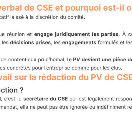
rbal de CSE et pourquoi est-il o
if laissé à la discrétion du comité.
que réunion et
engage juridiquement les parties
. À c
e les
décisions prises
, les
engagements
formulés et le
u de contentieux prud’homal,
le PV devient une pièce d
s concrètes pour l’entreprise comme pour les élus.
vail sur la rédaction du PV de CS
ction ?
, c’est le
secrétaire du CSE
qui est légalement respon
 mandat, elle ne peut pas être ignorée ou indéfiniment r