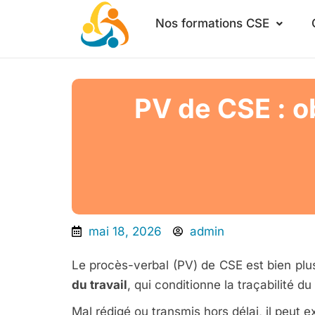
Aller
Nos formations CSE
au
contenu
PV de CSE : o
mai 18, 2026
admin
Le procès-verbal (PV) de CSE est bien plu
du travail
, qui conditionne la traçabilité du
Mal rédigé ou transmis hors délai, il peut e